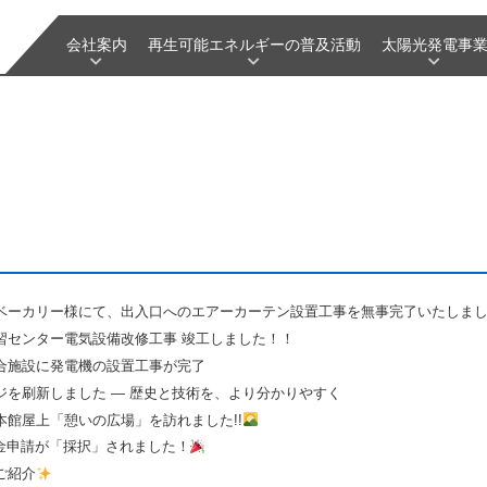
会社案内
再生可能エネルギーの普及活動
太陽光発電事
ベーカリー様にて、出入口へのエアーカーテン設置工事を無事完了いたしま
習センター電気設備改修工事 竣工しました！！
合施設に発電機の設置工事が完了
ジを刷新しました ― 歴史と技術を、より分かりやすく
本館屋上「憩いの広場」を訪れました!!
金申請が「採択」されました！
ご紹介