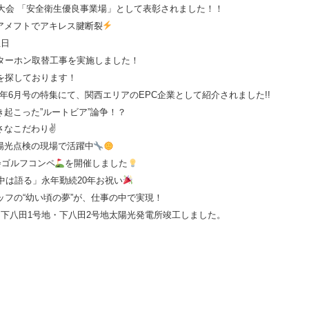
全大会 「安全衛生優良事業場」として表彰されました！！
アメフトでアキレス腱断裂
生日
ターホン取替工事を実施しました！
を探しております！
2026年6月号の特集にて、関西エリアのEPC企業として紹介されました!!
起こった”ルートビア”論争！？
さなこだわり✌
陽光点検の現場で活躍中
A会ゴルフコンペ
を開催しました
背中は語る」永年勤続20年お祝い
ッフの“幼い頃の夢”が、仕事の中で実現！
・下八田1号地・下八田2号地太陽光発電所竣工しました。