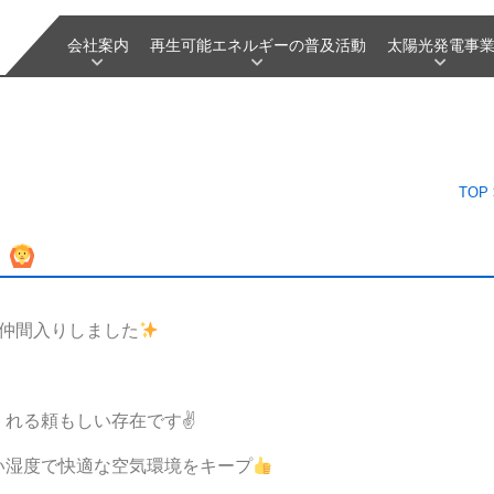
会社案内
再生可能エネルギーの普及活動
太陽光発電事
TOP
！
が仲間入りしました
くれる頼もしい存在です✌
い湿度で快適な空気環境をキープ