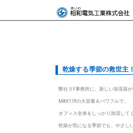
乾燥する季節の救世主
弊社３F事務所に、新しい加湿器
MAX17ℓの大容量＆パワフルで、
オフィス全体をしっかり加湿して
乾燥が気になる季節でも、やさし