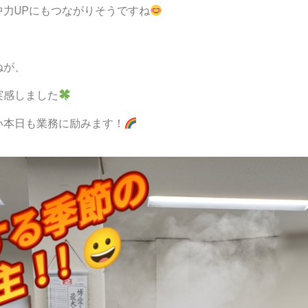
力UPにもつながりそうですね
ねが、
実感しました
い本日も業務に励みます！