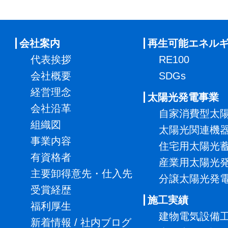
会社案内
再生可能エネル
代表挨拶
RE100
会社概要
SDGs
経営理念
太陽光発電事業
会社沿革
自家消費型太
組織図
太陽光関連機
事業内容
住宅用太陽光
有資格者
産業用太陽光
主要卸得意先・仕入先
分譲太陽光発
受賞経歴
施工実績
福利厚生
建物電気設備
新着情報 / 社内ブログ