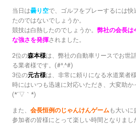
当日は
曇り空
で、ゴルフをプレーするには快
たのではないでしょうか。
競技は白熱したのでしょうか。
弊社の会長は
な強さを発揮
されました。
2位の
森本様
は、弊社の自動車リースでお世
る業者様です。(#^.^#)
3位の
元古様
は、非常に頼りになる水道業者
時にはいつも迅速に対応いただき、大変助か
(*´▽｀*)
また、
会長恒例のじゃんけんゲーム
も大いに
参加者の皆様にとって楽しい時間となりまし