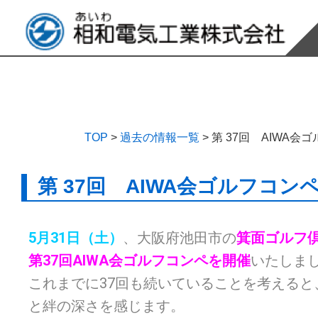
TOP
>
過去の情報一覧
>
第 37回 AIWA会
第 37回 AIWA会ゴルフコン
5月31日（土）
、大阪府池田市の
箕面ゴルフ
第
37回AIWA会ゴルフコンペを開催
いたしま
これまでに37回も続いていることを考えると
と絆の深さを感じます。