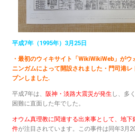
平成7年（1995年）3月25日
・最初のウィキサイト「WikiWikiWeb」が
ニンガムによって開設されました
・門司港レ
プンしました.
平成7年は、
阪神・淡路大震災が発生
し、多
困難に直面した年でした。
オウム真理教に関連する出来事として、地下
件
が注目されています。この事件は同年3月2