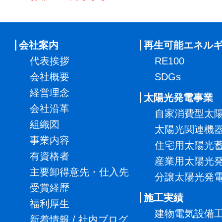
会社案内
再生可能エネル
代表挨拶
RE100
会社概要
SDGs
経営理念
太陽光発電事業
会社沿革
自家消費型太
組織図
太陽光関連機
事業内容
住宅用太陽光
有資格者
産業用太陽光
主要卸得意先・仕入先
分譲太陽光発
受賞経歴
施工実績
福利厚生
建物電気設備
新着情報 / 社内ブログ