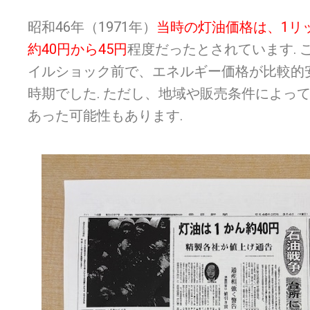
昭和
46
年（
1971
年）
当時の灯油価格は、
1
リ
約
40
円から
45
円
程度だったとされています
.
イルショック前で、エネルギー価格が比較的
時期でした
.
ただし、地域や販売条件によっ
あった可能性もあります
.