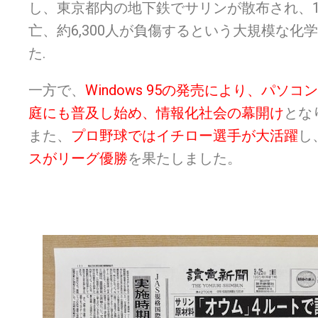
し、東京都内の地下鉄でサリンが散布され、1
亡、約6,300人が負傷するという大規模な化
た.
一方で、
Windows 95の発売により、パソコ
庭にも普及し始め、情報化社会の幕開け
とな
また、
プロ野球ではイチロー選手が大活躍
し
スがリーグ優勝
を果たしました。