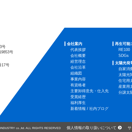
会社案内
再生可能
3号
代表挨拶
RE100
853号
会社概要
SDGs
経営理念
太陽光発
番17号
会社沿革
自家消
組織図
太陽光
事業内容
住宅用
有資格者
産業用
主要卸得意先・仕入先
分譲太
受賞経歴
福利厚生
新着情報 / 社内ブログ
個人情報の取り扱いについて
サ
INDUSTRY co.,ltd. ALL RIGHTS RESERVED