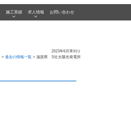
業
施工実績
求人情報
お問い合わせ
2023年6月草刈り
P
>
過去の情報一覧
>
滋賀県 S社太陽光発電所