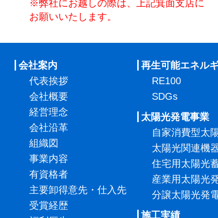
※弊社にお越しの際は、上記箕面支店に
お願いいたします。
会社案内
再生可能エネル
代表挨拶
RE100
会社概要
SDGs
経営理念
太陽光発電事業
会社沿革
自家消費型太
組織図
太陽光関連機
事業内容
住宅用太陽光
有資格者
産業用太陽光
主要卸得意先・仕入先
分譲太陽光発
受賞経歴
施工実績