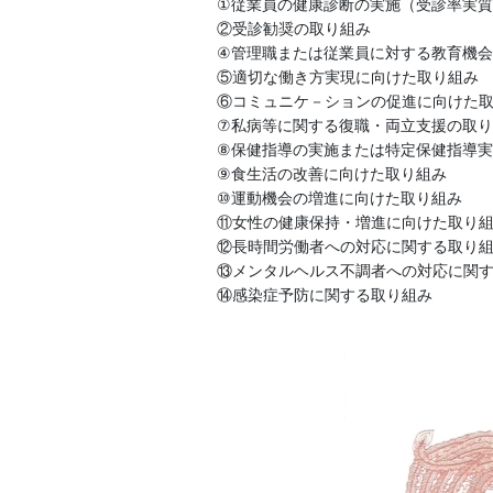
①従業員の健康診断の実施（受診率実質1
②受診勧奨の取り組み

④管理職または従業員に対する教育機会の設定		
⑤適切な働き方実現に向けた取り組み						

⑥コミュニケ－ションの促進に向けた取り組み		
⑦私病等に関する復職・両立支援の取り組み（⑬以
⑧保健指導の実施または特定保健指導実施機会
⑨食生活の改善に向けた取り組み						

⑩運動機会の増進に向けた取り組み						

⑪女性の健康保持・増進に向けた取り組み					
⑫長時間労働者への対応に関する取り組み					
⑬メンタルヘルス不調者への対応に関する取り組み
⑭感染症予防に関する取り組み