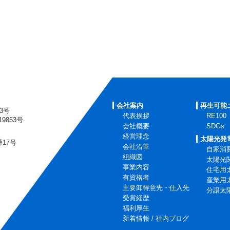
会社案内
再生可能
3号
代表挨拶
RE100
853号
会社概要
SDGs
経営理念
太陽光発
番17号
会社沿革
自家消
組織図
太陽光
事業内容
住宅用
有資格者
産業用
主要卸得意先・仕入先
分譲太
受賞経歴
福利厚生
新着情報 / 社内ブログ