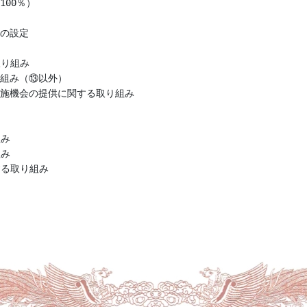
00％）

				

				

外）						

の提供に関する取り組み						

	

	

						
