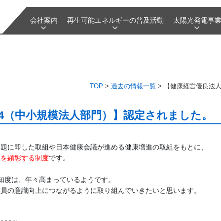
会社案内
再生可能エネルギーの普及活動
太陽光発電事
TOP
>
過去の情報一覧
>
【健康経営優良法人
24（中小規模法人部門）】認定されました。
人を顕彰する制度
です。

知度は、年々高まっているようです。

員の意識向上につながるように取り組んでいきたいと思います。
