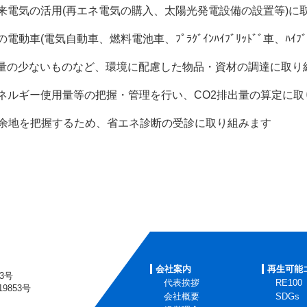
エネ電気の購入、太陽光発電設備の設置等)に取
燃料電池車、ﾌﾟﾗｸﾞｲﾝﾊｲﾌﾞﾘｯﾄﾞﾞ車、ﾊｲﾌﾞﾘｯ
のなど、環境に配慮した物品・資材の調達に取り組
等の把握・管理を行い、CO2排出量の算定に取り
るため、省エネ診断の受診に取り組みます
会社案内
再生可能
3号
代表挨拶
RE100
853号
会社概要
SDGs