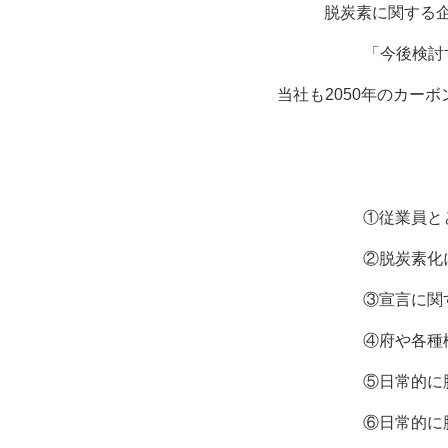
脱炭素に関する
「今後検討
当社も2050年のカー
①従業員とともに脱炭素
②脱炭素化に向けた推進体
③宣言に関する取組状況調
④府や各種機関が開催する
⑤日常的に脱炭素化を意識し
⑥日常的に脱炭素化を意識