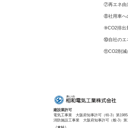
⑦再エネ由来電気の活用(再
⑧社用車への電動車(電気自動車、
⑨CO2排出量の少ないも
⑩自社のエネルギー使用量
⑪CO2削減余地を把握す
建設業許可
電気工事業 大阪府知事許可（特-3）第1985
消防施設工事業 大阪府知事許可（般-3）第19
〈本社〉