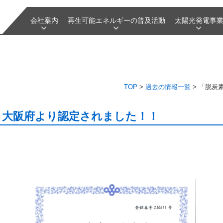
会社案内
再生可能エネルギーの普及活動
太陽光発電事
TOP
>
過去の情報一覧
>
「脱炭
」大阪府より認定されました！！