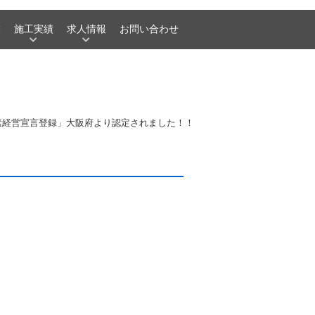
業
施工実績
求人情報
お問い合わせ
素経営宣言登録」大阪府より認定されました！！