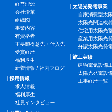
経営理念
太陽光発電事業
会社沿革
自家消費型太
組織図
太陽光関連機
事業内容
住宅用太陽光
有資格者
産業用太陽光
主要卸得意先・仕入先
分譲太陽光発
受賞経歴
施工実績
福利厚生
建物電気設備
新着情報 / 社内ブログ
太陽光発電設
採用情報
工事経歴一覧
求人情報
福利厚生
社員インタビュー