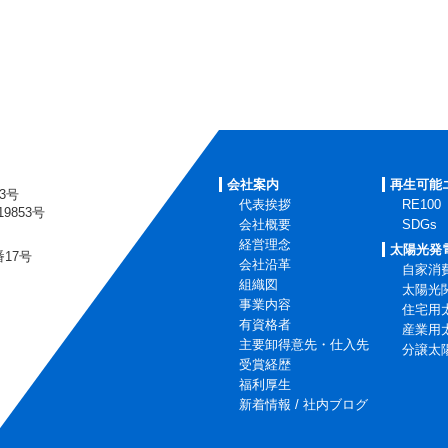
会社案内
再生可能
3号
代表挨拶
RE100
853号
会社概要
SDGs
経営理念
太陽光発
番17号
会社沿革
自家消
組織図
太陽光
事業内容
住宅用
有資格者
産業用
主要卸得意先・仕入先
分譲太
受賞経歴
福利厚生
新着情報 / 社内ブログ