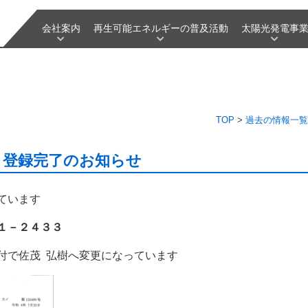
会社案内
再生可能エネルギーの普及活動
太陽光発電事
TOP
>
過去の情報一覧
 登録完了のお知らせ
ています
１－２４３３
付で佐茂 弘樹へ変更になっています