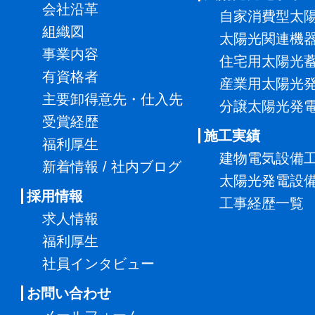
会社沿革
自家消費型太
組織図
太陽光関連機
事業内容
住宅用太陽光
有資格者
産業用太陽光
主要卸得意先・仕入先
分譲太陽光発
受賞経歴
施工実績
福利厚生
建物電気設備
新着情報 / 社内ブログ
太陽光発電設
採用情報
工事経歴一覧
求人情報
福利厚生
社員インタビュー
お問い合わせ