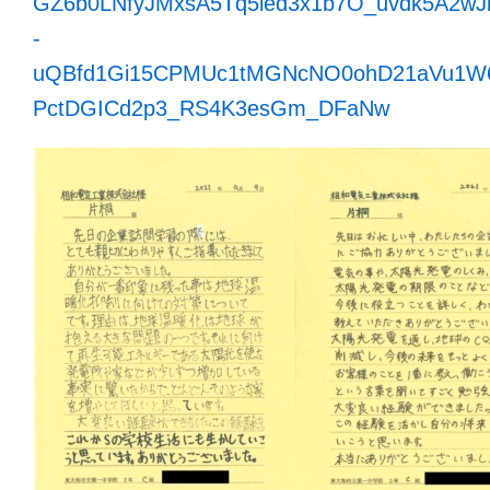
GZ6b0LNfyJMxsA5Tq5led3x1b7O_uvdk5A2wJ
-
uQBfd1Gi15CPMUc1tMGNcNO0ohD21aVu1W
PctDGICd2p3_RS4K3esGm_DFaNw