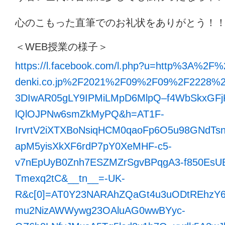
心のこもった直筆でのお礼状をありがとう！
＜WEB授業の様子＞
https://l.facebook.com/l.php?u=http%3A%2F%
denki.co.jp%2F2021%2F09%2F09%2F2228%2
3DIwAR05gLY9IPMiLMpD6MlpQ–f4WbSkxGFjK
lQlOJPNw6smZkMyPQ&h=AT1F-
IrvrtV2iXTXBoNsiqHCM0qaoFp6O5u98GNdTs
apM5yisXkXF6rdP7pY0XeMHF-c5-
v7nEpUyB0Znh7ESZMZrSgvBPqgA3-f850EsU
Tmexq2tC&__tn__=-UK-
R&c[0]=AT0Y23NARAhZQaGt4u3uODtREhzY
mu2NizAWWywg23OAluAG0wwBYyc-