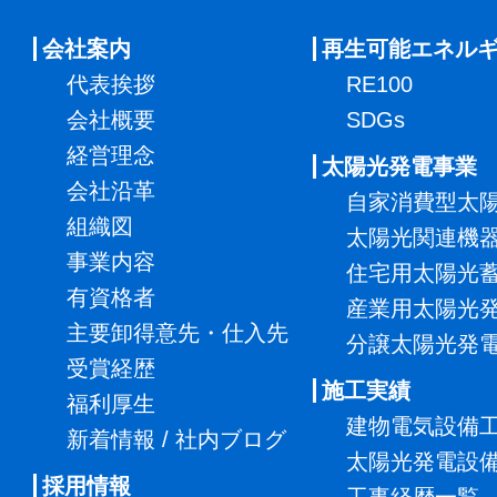
会社案内
再生可能エネル
代表挨拶
RE100
会社概要
SDGs
経営理念
太陽光発電事業
会社沿革
自家消費型太
組織図
太陽光関連機
事業内容
住宅用太陽光
有資格者
産業用太陽光
主要卸得意先・仕入先
分譲太陽光発
受賞経歴
施工実績
福利厚生
建物電気設備
新着情報 / 社内ブログ
太陽光発電設
採用情報
工事経歴一覧