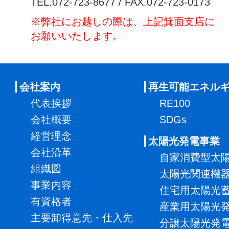
TEL.072-723-8677 / FAX.072-723-0173
※弊社にお越しの際は、上記箕面支店に
お願いいたします。
会社案内
再生可能エネル
代表挨拶
RE100
会社概要
SDGs
経営理念
太陽光発電事業
会社沿革
自家消費型太
組織図
太陽光関連機
事業内容
住宅用太陽光
有資格者
産業用太陽光
主要卸得意先・仕入先
分譲太陽光発