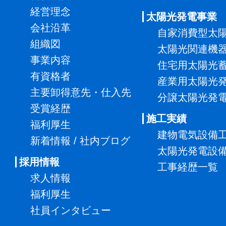
経営理念
太陽光発電事業
会社沿革
自家消費型太
組織図
太陽光関連機
事業内容
住宅用太陽光
有資格者
産業用太陽光
主要卸得意先・仕入先
分譲太陽光発
受賞経歴
施工実績
福利厚生
建物電気設備
新着情報 / 社内ブログ
太陽光発電設
採用情報
工事経歴一覧
求人情報
福利厚生
社員インタビュー