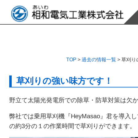
TOP
>
過去の情報一覧
>
草刈り
草刈りの強い味方です！
野立て太陽光発電所での除草・防草対策は欠
弊社では乗用草刈機『HeyMasao』君を導入
の約3分の１の作業時間で草刈りができます。