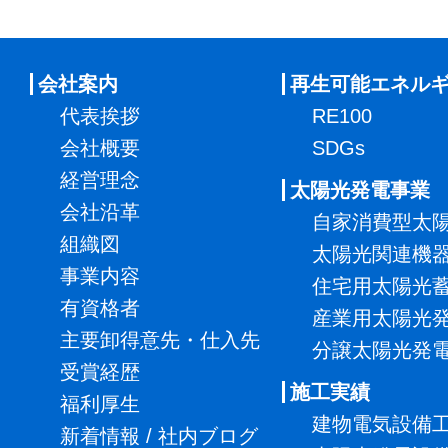
会社案内
再生可能エネル
代表挨拶
RE100
会社概要
SDGs
経営理念
太陽光発電事業
会社沿革
自家消費型太
組織図
太陽光関連機
事業内容
住宅用太陽光
有資格者
産業用太陽光
主要卸得意先・仕入先
分譲太陽光発
受賞経歴
施工実績
福利厚生
建物電気設備
新着情報 / 社内ブログ