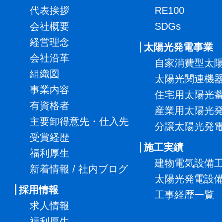
代表挨拶
RE100
会社概要
SDGs
経営理念
太陽光発電事業
会社沿革
自家消費型太
組織図
太陽光関連機
事業内容
住宅用太陽光
有資格者
産業用太陽光
主要卸得意先・仕入先
分譲太陽光発
受賞経歴
施工実績
福利厚生
建物電気設備
新着情報 / 社内ブログ
太陽光発電設
採用情報
工事経歴一覧
求人情報
福利厚生