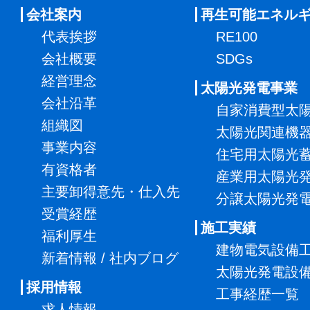
会社案内
再生可能エネル
代表挨拶
RE100
会社概要
SDGs
経営理念
太陽光発電事業
会社沿革
自家消費型太
組織図
太陽光関連機
事業内容
住宅用太陽光
有資格者
産業用太陽光
主要卸得意先・仕入先
分譲太陽光発
受賞経歴
施工実績
福利厚生
建物電気設備
新着情報 / 社内ブログ
太陽光発電設
採用情報
工事経歴一覧
求人情報