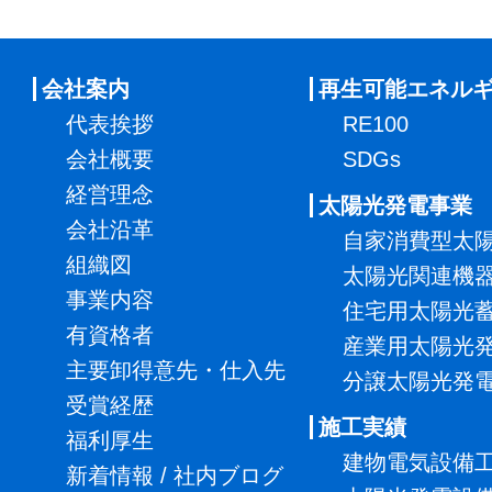
会社案内
再生可能エネル
代表挨拶
RE100
会社概要
SDGs
経営理念
太陽光発電事業
会社沿革
自家消費型太
組織図
太陽光関連機
事業内容
住宅用太陽光
有資格者
産業用太陽光
主要卸得意先・仕入先
分譲太陽光発
受賞経歴
施工実績
福利厚生
建物電気設備
新着情報 / 社内ブログ