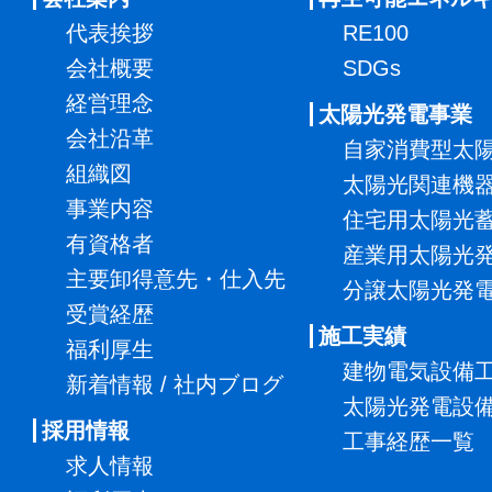
代表挨拶
RE100
会社概要
SDGs
経営理念
太陽光発電事業
会社沿革
自家消費型太
組織図
太陽光関連機
事業内容
住宅用太陽光
有資格者
産業用太陽光
主要卸得意先・仕入先
分譲太陽光発
受賞経歴
施工実績
福利厚生
建物電気設備
新着情報 / 社内ブログ
太陽光発電設
採用情報
工事経歴一覧
求人情報