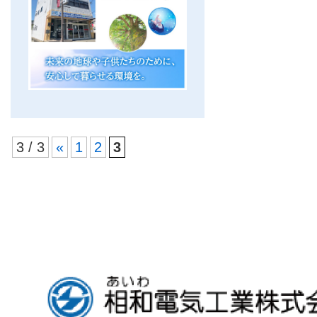
3 / 3
«
1
2
3