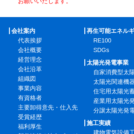
お願いいたします。
会社案内
再生可能エネル
代表挨拶
RE100
会社概要
SDGs
経営理念
太陽光発電事業
会社沿革
自家消費型太
組織図
太陽光関連機
事業内容
住宅用太陽光
有資格者
産業用太陽光
主要卸得意先・仕入先
分譲太陽光発
受賞経歴
施工実績
福利厚生
建物電気設備